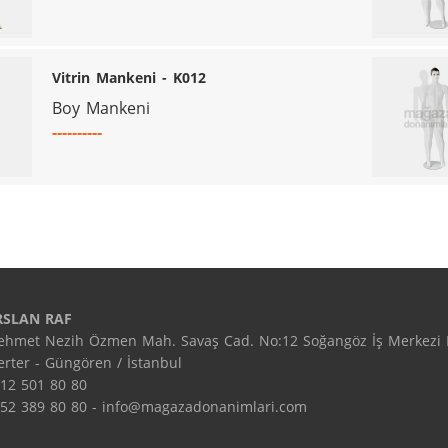
Vitrin Mankeni - K012
Boy Mankeni
----------
RSLAN RAF
hmet Nezih Özmen Mah. Savaş Cad. No:12 Soğangöz İş Merkezi Ka
rter - Güngören / İstanbul
12 501 80 80 
52 389 80 80 - info@magazadonanimlari.com