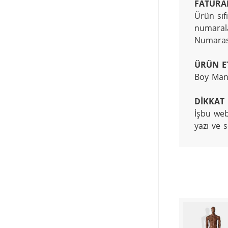
FATURA
Ürün sıfı
numarala
Numarası
ÜRÜN ET
Boy Mank
DİKKAT
İşbu web
yazı ve 