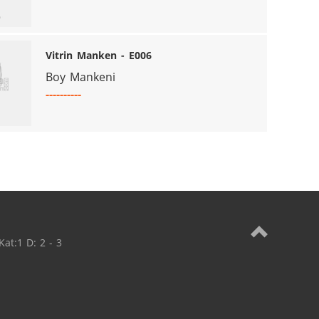
Vitrin Manken - E006
Boy Mankeni
----------
t:1 D: 2 - 3