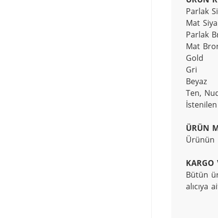
Parlak Si
Mat Siya
Parlak B
Mat Bron
Gold

Gri 

Beyaz
Ten, Nud
İstenilen
ÜRÜN M
Ürünün m
KARGO 
Bütün ür