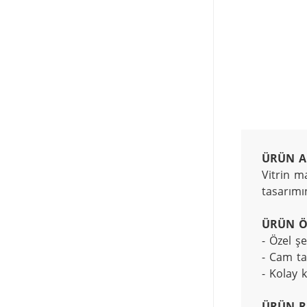
ÜRÜN A
Vitrin m
tasarımı
ÜRÜN Ö
- Özel şe
- Cam t
- Kolay 
ÜRÜN R