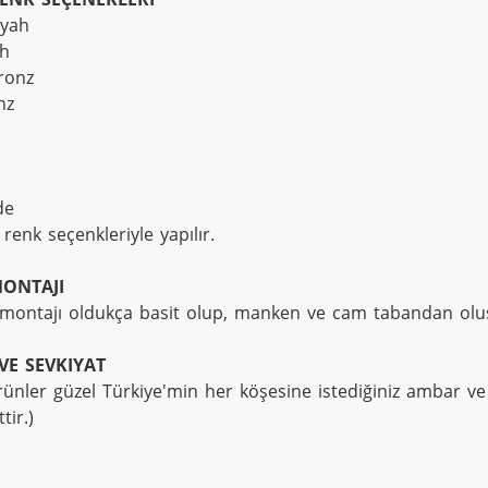
yah

h

ronz

z

e 

 renk seçenkleriyle yapılır.
ONTAJI
ontajı oldukça basit olup, manken ve cam tabandan oluşa
VE SEVKIYAT
ünler güzel Türkiye'min her köşesine istediğiniz ambar ve k