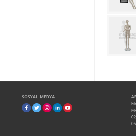
SOSYAL MEDYA
A
Me
Me
02
05