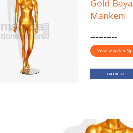
Gold Baya
Mankeni
----------
WhatsApp'tan Sip
FACEBOOK