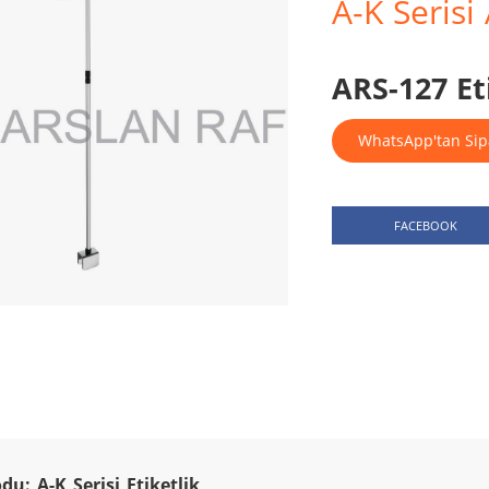
A-K Serisi
ARS-127 Et
WhatsApp'tan Sip
FACEBOOK
u: A-K Serisi Etiketlik