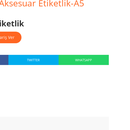
 Aksesuar Etiketlik-A5
iketlik
ariş Ver
TWITTER
WHATSAPP