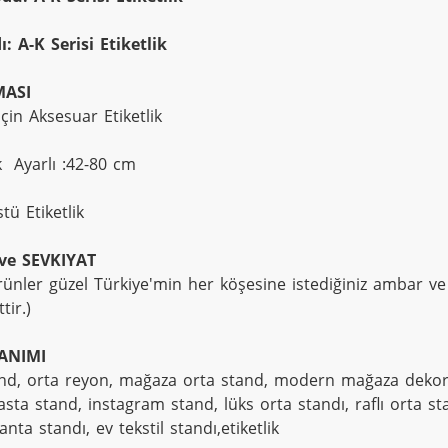
ı: 
A-K Serisi Etiketlik
MASI
çin Aksesuar Etiketlik
k  Ayarlı :42-80 cm
tü Etiketlik
ve SEVKIYAT
ünler güzel Türkiye'min her köşesine istediğiniz ambar ve k
ttir.)
ANIMI
nd, orta reyon, mağaza orta stand, modern mağaza dekoras
asta stand, instagram stand, lüks orta standı, raflı orta st
anta standı, ev tekstil standı,etiketlik