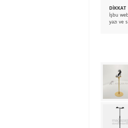
DİKKAT
İşbu web
yazı ve 