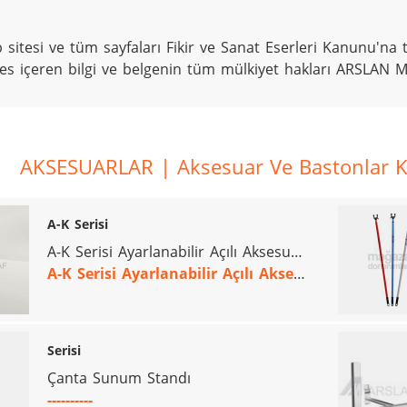
 sitesi ve tüm sayfaları Fikir ve Sanat Eserleri Kanunu'na ta
ses içeren bilgi ve belgenin tüm mülkiyet hakları ARSLAN M
AKSESUARLAR | Aksesuar Ve Bastonlar Ka
A-K Serisi
A-K Serisi Ayarlanabilir Açılı Aksesuar Ayakkabılık
A-K Serisi Ayarlanabilir Açılı Aksesuar Ayakkabılık
Serisi
Çanta Sunum Standı
----------