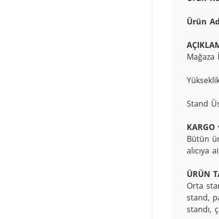
Ürün Ad
AÇIKLA
Mağaza İ
Yüksekli
Stand Üs
KARGO 
Bütün ür
alıcıya ai
ÜRÜN T
Orta sta
stand, p
standı, ç